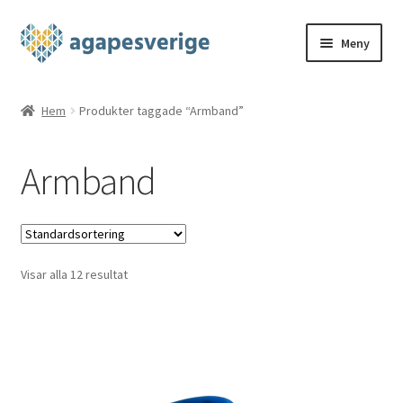
Hoppa
Hoppa
Meny
till
till
navigering
innehåll
Hem
Hem
Produkter taggade “Armband”
Blog
Armband
Cart
Checkout
Visar alla 12 resultat
My account
Shop
THE FOUR