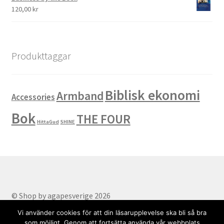
120,00
kr
Produkttaggar
Biblisk ekonomi
Armband
Accessories
Bok
THE FOUR
HittaGud
SHINE
© Shop by agapesverige 2026
Part of AgapeSverige
.
Vi använder cookies för att din läsarupplevelse ska bli så bra
som möjligt. Genom att fortsätta använda vår webbplats