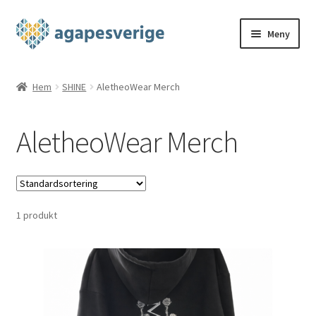
Hoppa
Hoppa
Meny
till
till
navigering
innehåll
Hem
Hem
SHINE
AletheoWear Merch
Blog
AletheoWear Merch
Cart
Checkout
1 produkt
My account
Shop
THE FOUR