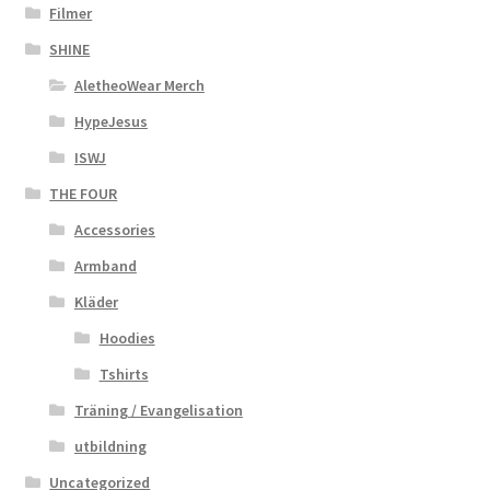
Filmer
SHINE
AletheoWear Merch
HypeJesus
ISWJ
THE FOUR
Accessories
Armband
Kläder
Hoodies
Tshirts
Träning / Evangelisation
utbildning
Uncategorized