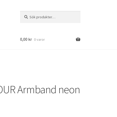
Sök
Sök
efter:
0,00
kr
0 varor
OUR Armband neon