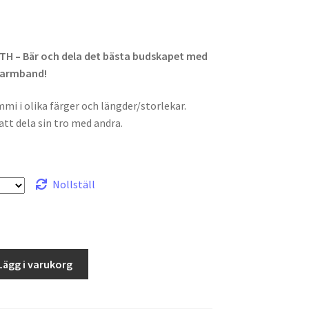
H – Bär och dela det bästa budskapet med
 armband!
i i olika färger och längder/storlekar.
att dela sin tro med andra.
Nollställ
Lägg i varukorg