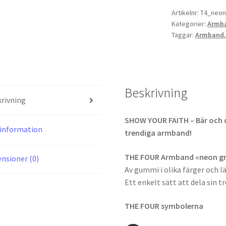
grön
Artikelnr:
T4_neon
Kategorier:
Armb
mängd
Taggar:
Armband
Beskrivning
rivning
SHOW YOUR FAITH – Bär och 
information
trendiga armband!
THE FOUR Armband «neon g
nsioner (0)
Av gummi i olika färger och l
Ett enkelt sätt att dela sin t
THE FOUR symbolerna