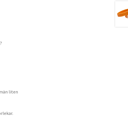
s?
män liten
orlekar.