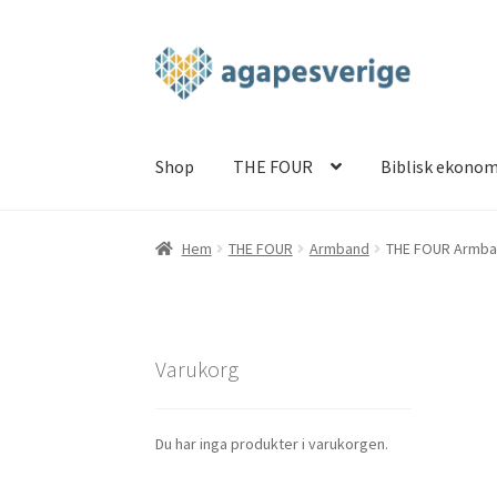
Hoppa
Hoppa
till
till
navigering
innehåll
Shop
THE FOUR
Biblisk ekonom
Hem
Blog
Cart
Checkout
My account
Shop
TH
Hem
THE FOUR
Armband
THE FOUR Armba
Varukorg
Du har inga produkter i varukorgen.