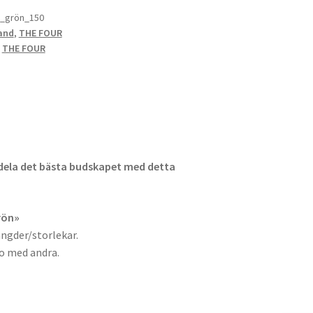
_grön_150
and
,
THE FOUR
,
THE FOUR
dela det bästa budskapet med detta
rön»
ängder/storlekar.
ro med andra.