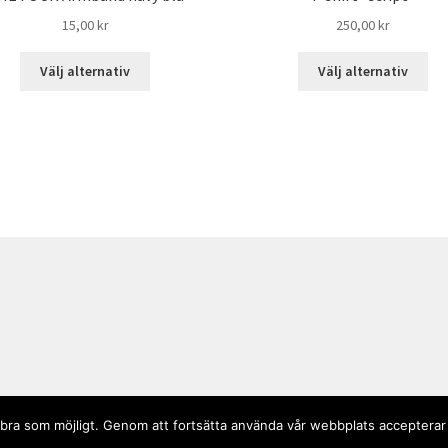
15,00
kr
250,00
kr
Välj alternativ
Välj alternativ
så bra som möjligt. Genom att fortsätta använda vår webbplats accepterar