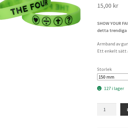
15,00
kr
SHOW YOUR FAIT
detta trendiga
Armband av gumm
Ett enkelt sätt 
Storlek
127 i lager
THE
FOUR
Armband
neon