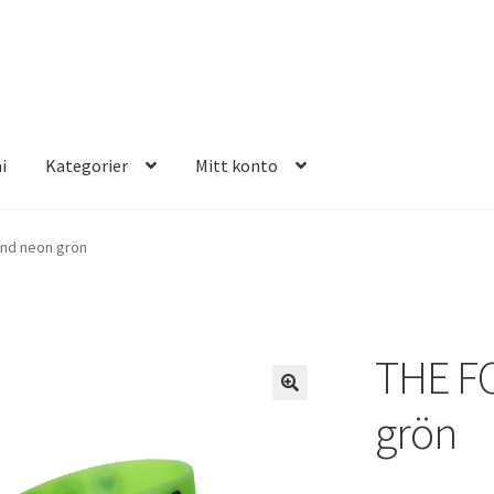
i
Kategorier
Mitt konto
E FOUR
nd neon grön
THE F
grön