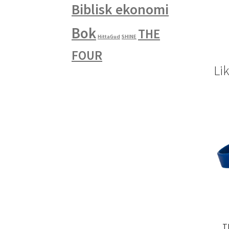
Biblisk ekonomi
Bok
THE
HittaGud
SHINE
FOUR
Li
T