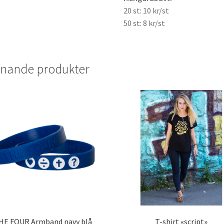
20 st: 10 kr/st
50 st: 8 kr/st
knande produkter
HE FOUR Armband navy blå
T-shirt «script»