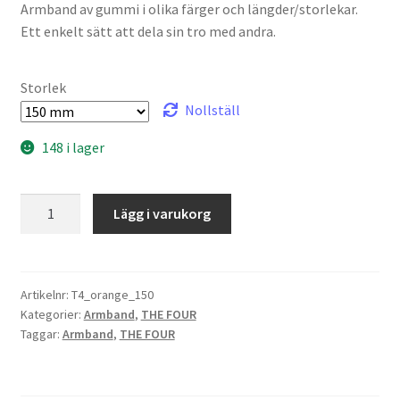
Armband av gummi i olika färger och längder/storlekar.
Ett enkelt sätt att dela sin tro med andra.
Storlek
Nollställ
148 i lager
THE
Lägg i varukorg
FOUR
Armband
orange
mängd
Artikelnr:
T4_orange_150
Kategorier:
Armband
,
THE FOUR
Taggar:
Armband
,
THE FOUR