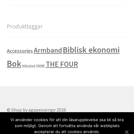
Produkttaggar
Biblisk ekonomi
Armband
Accessories
Bok
THE FOUR
HittaGud
SHINE
© Shop by agapesverige 2026
Part of AgapeSverige
.
Vi använder cookies för att din läsarupplevelse ska bli så bra
som möjligt. Genom att fortsätta använda vår webbplats
accepterar du att cookies används.