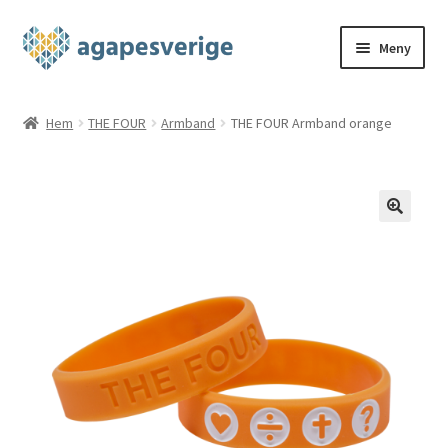
Hoppa
Hoppa
Meny
till
till
navigering
innehåll
Hem
Hem
THE FOUR
Armband
THE FOUR Armband orange
Blog
Cart
Checkout
My account
Shop
THE FOUR