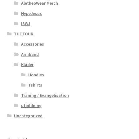
AletheoWear Merch
HypeJesus
ISWJ
THE FOUR
Accessories
Armband
Kläder
Hoodies
Tshirts
Träning / Evangelisation
utbildning
Uncategorized