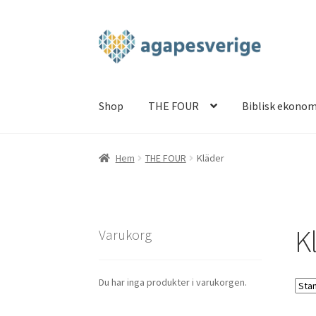
Hoppa
Hoppa
till
till
navigering
innehåll
Shop
THE FOUR
Biblisk ekonom
Hem
Blog
Cart
Checkout
My account
Shop
TH
Hem
THE FOUR
Kläder
K
Varukorg
Du har inga produkter i varukorgen.