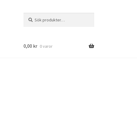
Sök
Sök
efter:
0,00
kr
0 varor