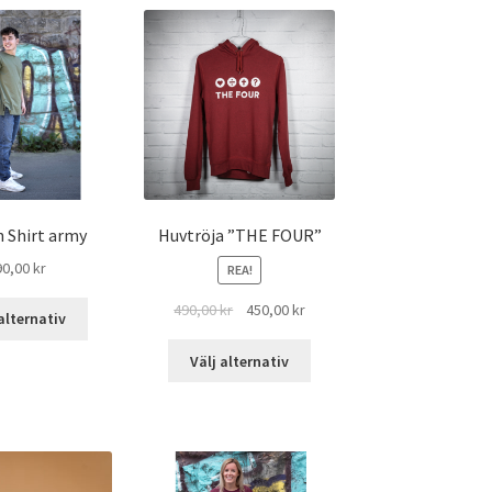
n Shirt army
Huvtröja ”THE FOUR”
90,00
kr
REA!
490,00
kr
450,00
kr
alternativ
Välj alternativ