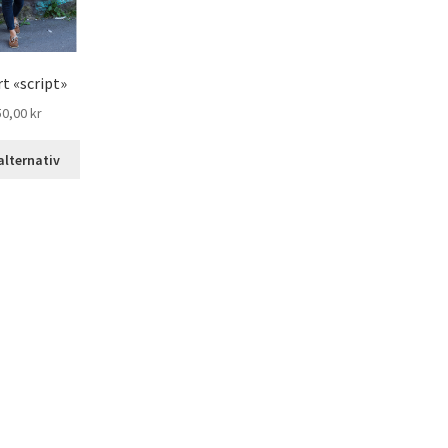
rt «script»
50,00
kr
alternativ