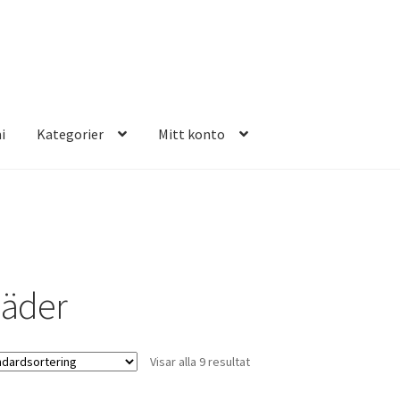
i
Kategorier
Mitt konto
E FOUR
läder
Visar alla 9 resultat