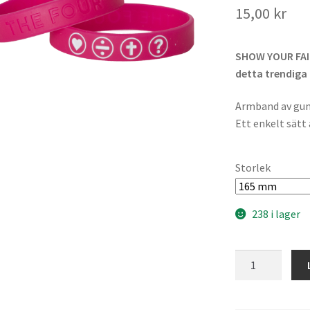
15,00
kr
SHOW YOUR FAIT
detta trendiga
Armband av gumm
Ett enkelt sätt 
Storlek
238 i lager
THE
FOUR
Armband
magenta