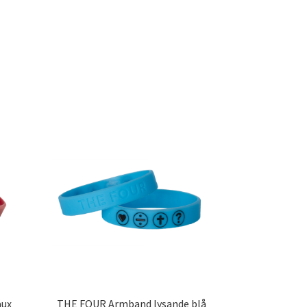
aux
THE FOUR Armband lysande blå