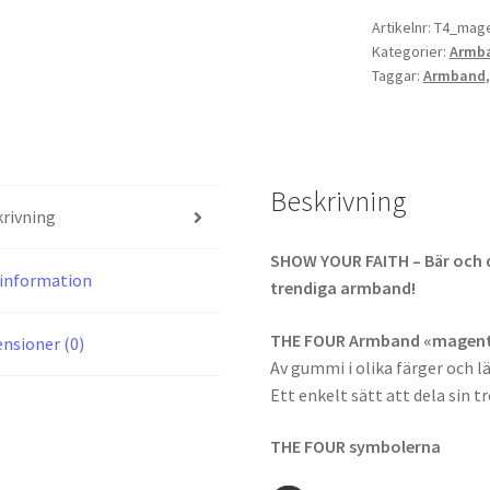
mängd
Artikelnr:
T4_mage
Kategorier:
Armb
Taggar:
Armband
Beskrivning
rivning
SHOW YOUR FAITH – Bär och 
information
trendiga armband!
THE FOUR Armband «magen
nsioner (0)
Av gummi i olika färger och l
Ett enkelt sätt att dela sin t
THE FOUR symbolerna