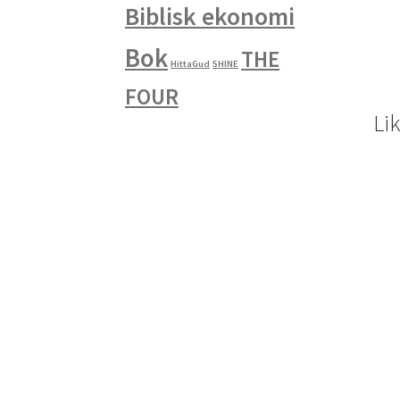
Biblisk ekonomi
Bok
THE
HittaGud
SHINE
FOUR
Li