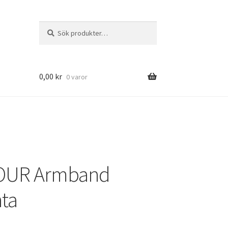
Sök
Sök
efter:
0,00
kr
0 varor
OUR Armband
ta