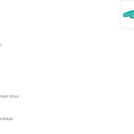
s?
män liten
orlekar.