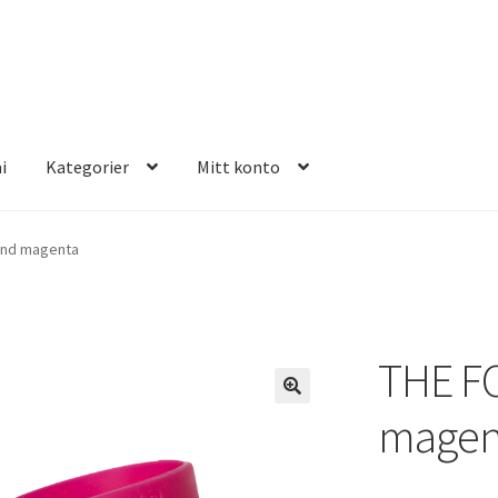
i
Kategorier
Mitt konto
E FOUR
nd magenta
THE F
magen