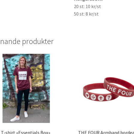
20 st: 10 kr/st
50 st: 8 kr/st
knande produkter
T-shirt «Essentials Box»
THE FOUR Armband borde