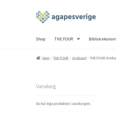
Hoppa
Hoppa
till
till
navigering
innehåll
Shop
THE FOUR
Biblisk ekonom
Hem
Blog
Cart
Checkout
My account
Shop
TH
Hem
THE FOUR
Armband
THE FOUR Armba
Varukorg
Du har inga produkter i varukorgen.