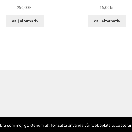
250,00
kr
15,00
kr
Välj alternativ
Välj alternativ
så bra som möjligt. Genom att fortsätta använda vår webbplats accepterar