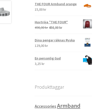
THE FOUR Armband orange
15,00
kr
Huvtröja "THE FOUR"
490,00
kr
450,00
kr
Dina pengar räknas Ryska
129,00
kr
En personlig Gud
3,25
kr
Produkttaggar
Armband
Accessories