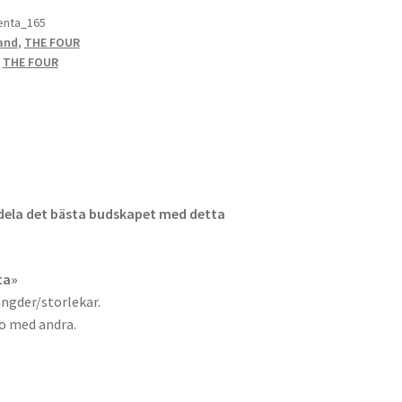
nta_165
and
,
THE FOUR
,
THE FOUR
dela det bästa budskapet med detta
ta»
ängder/storlekar.
ro med andra.