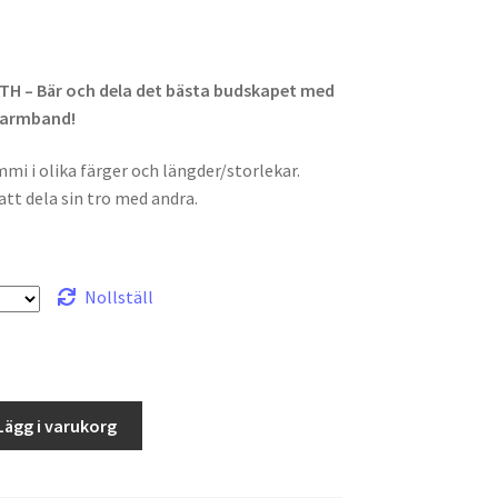
H – Bär och dela det bästa budskapet med
 armband!
i i olika färger och längder/storlekar.
att dela sin tro med andra.
Nollställ
Lägg i varukorg