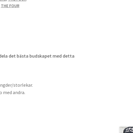
,
THE FOUR
dela det bästa budskapet med detta
ängder/storlekar.
ro med andra.