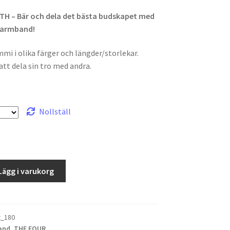
H – Bär och dela det bästa budskapet med
 armband!
i i olika färger och längder/storlekar.
att dela sin tro med andra.
Nollställ
Lägg i varukorg
t_180
and
,
THE FOUR