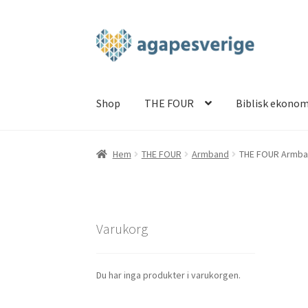
Hoppa
Hoppa
till
till
navigering
innehåll
Shop
THE FOUR
Biblisk ekonom
Hem
Blog
Cart
Checkout
My account
Shop
TH
Hem
THE FOUR
Armband
THE FOUR Armba
Varukorg
Du har inga produkter i varukorgen.