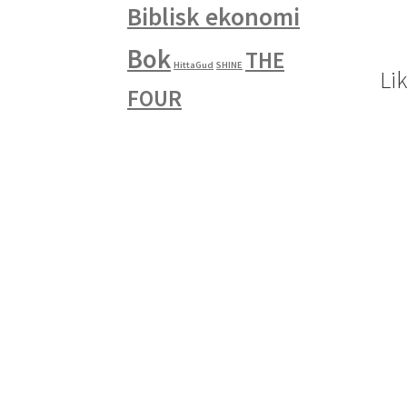
Biblisk ekonomi
Bok
THE
HittaGud
SHINE
Li
FOUR