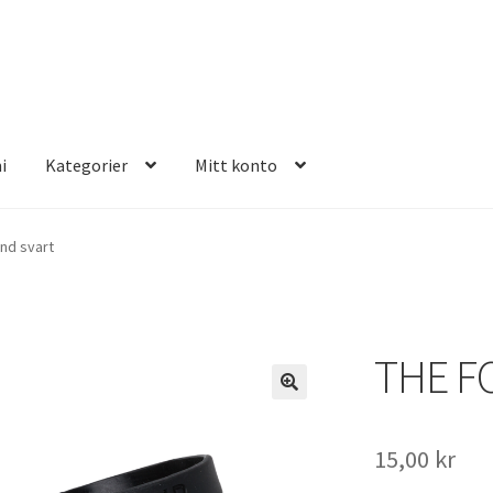
i
Kategorier
Mitt konto
E FOUR
nd svart
THE F
15,00
kr