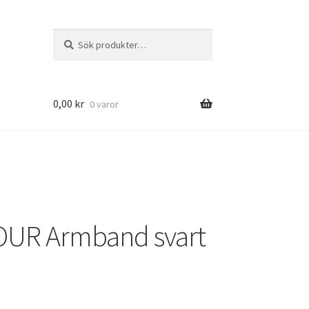
Sök
Sök
efter:
0,00
kr
0 varor
OUR Armband svart