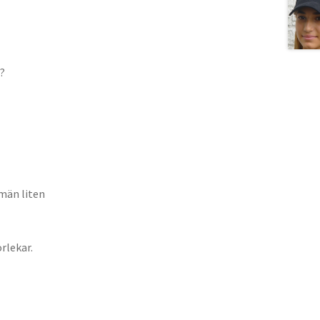
s?
män liten
orlekar.