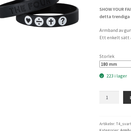
SHOW YOUR FAIT
detta trendiga
Armband av gumm
Ett enkelt sätt 
Storlek
223 i lager
THE
FOUR
Armband
svart
mängd
Artikelnr:
T4_svar
Kategorier:
Armb