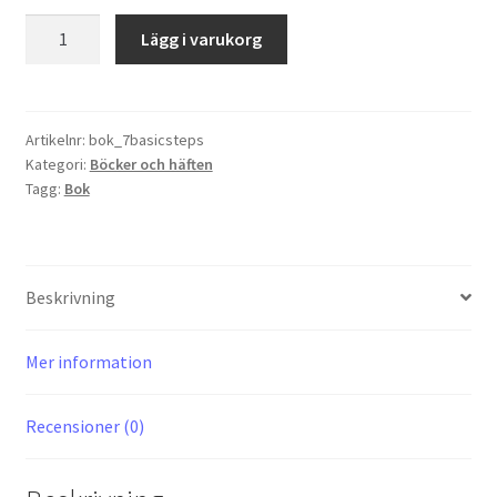
7
Lägg i varukorg
Basic
Steps
to
Successful
Artikelnr:
bok_7basicsteps
Kategori:
Böcker och häften
Fasting
Tagg:
Bok
&
Prayer
mängd
Beskrivning
Mer information
Recensioner (0)