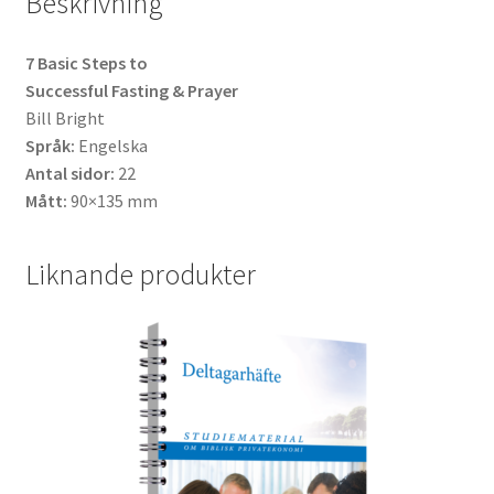
Beskrivning
7 Basic Steps to
Successful Fasting & Prayer
Bill Bright
Språk:
Engelska
Antal sidor:
22
Mått:
90×135 mm
Liknande produkter