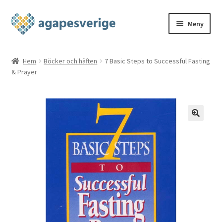
Hoppa
Hoppa
Meny
till
till
navigering
innehåll
Hem
Hem
Böcker och häften
7 Basic Steps to Successful Fasting
& Prayer
Blog
Cart
Checkout
My account
Shop
THE FOUR