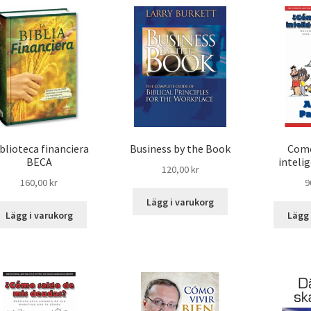
blioteca financiera
Business by the Book
Com
BECA
inteli
120,00
kr
160,00
kr
9
Lägg i varukorg
Lägg i varukorg
Lägg 