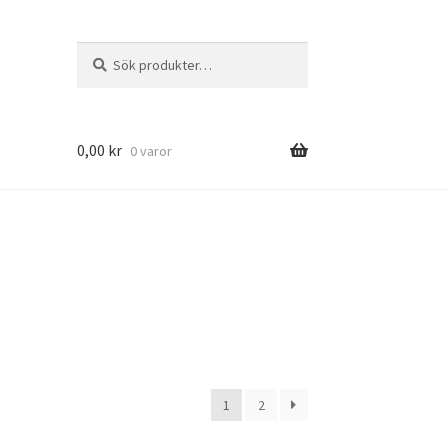
Sök
Sök
efter:
0,00
kr
0 varor
1
2