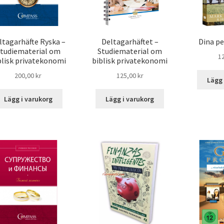
ltagarhäfte Ryska –
Deltagarhäftet –
Dina p
tudiematerial om
Studiematerial om
1
blisk privatekonomi
biblisk privatekonomi
200,00
kr
125,00
kr
Lägg 
Lägg i varukorg
Lägg i varukorg