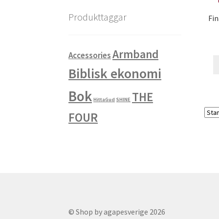
Produkttaggar
Fin
Armband
Accessories
Biblisk ekonomi
Bok
THE
HittaGud
SHINE
FOUR
© Shop by agapesverige 2026