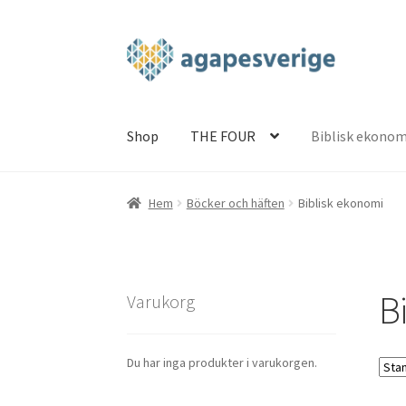
Hoppa
Hoppa
till
till
navigering
innehåll
Shop
THE FOUR
Biblisk ekonom
Hem
Blog
Cart
Checkout
My account
Shop
TH
Hem
Böcker och häften
Biblisk ekonomi
B
Varukorg
Du har inga produkter i varukorgen.