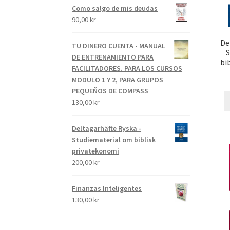
Como salgo de mis deudas
90,00
kr
De
TU DINERO CUENTA - MANUAL
S
DE ENTRENAMIENTO PARA
bi
FACILITADORES. PARA LOS CURSOS
MODULO 1 Y 2, PARA GRUPOS
PEQUEÑOS DE COMPASS
130,00
kr
Deltagarhäfte Ryska -
Studiematerial om biblisk
privatekonomi
200,00
kr
Finanzas Inteligentes
130,00
kr