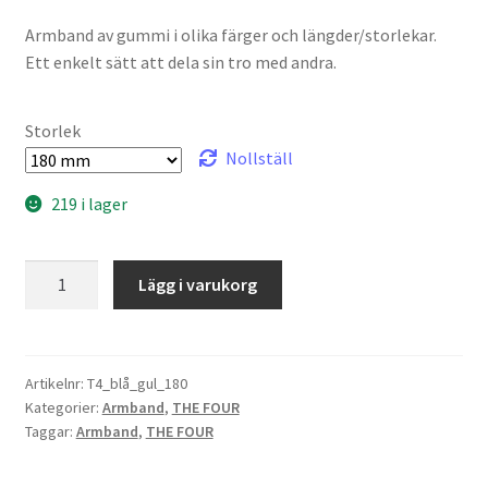
Armband av gummi i olika färger och längder/storlekar.
Ett enkelt sätt att dela sin tro med andra.
Storlek
Nollställ
219 i lager
THE
Lägg i varukorg
FOUR
Armband
blå/gul
(svensk)
Artikelnr:
T4_blå_gul_180
Kategorier:
Armband
,
THE FOUR
mängd
Taggar:
Armband
,
THE FOUR