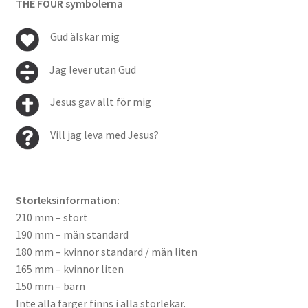
THE FOUR symbolerna
Gud älskar mig
Jag lever utan Gud
Jesus gav allt för mig
Vill jag leva med Jesus?
Storleksinformation:
210 mm – stort
190 mm – män standard
180 mm – kvinnor standard / män liten
165 mm – kvinnor liten
150 mm – barn
Inte alla färger finns i alla storlekar.