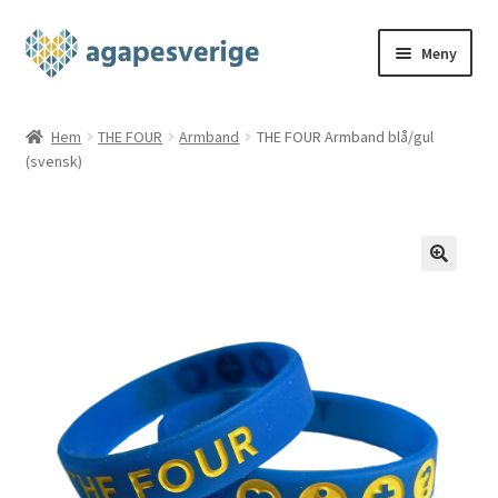
Hoppa
Hoppa
Meny
till
till
navigering
innehåll
Hem
Hem
THE FOUR
Armband
THE FOUR Armband blå/gul
(svensk)
Blog
Cart
Checkout
My account
Shop
THE FOUR