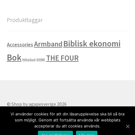
Produkttaggar
Biblisk ekonomi
Armband
Accessories
Bok
THE FOUR
HittaGud
SHINE
© Shop by agapesverige 2026
Part of AgapeSverige
.
Vi använder cookies för att din läsarupplevelse ska bli så bra
som möjligt. Genom att fortsätta använda vår webbplats
accepterar du att cookies används.
0