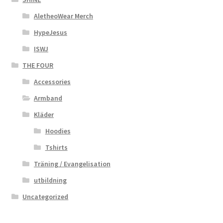
AletheoWear Merch
HypeJesus
ISWJ
THE FOUR
Accessories
Armband
Kläder
Hoodies
Tshirts
Träning / Evangelisation
utbildning
Uncategorized