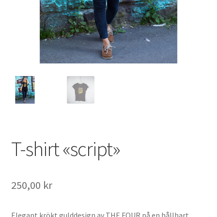
T-shirt «script»
250,00
kr
Elegant krökt gulddesign av THE FOUR på en hållbart