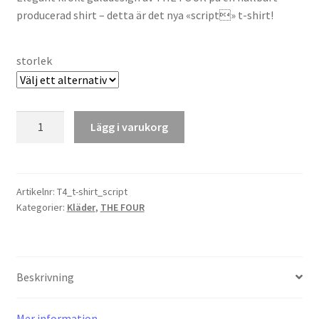
producerad shirt – detta är det nya «script» t-shirt!
storlek
T-
Lägg i varukorg
shirt
«script»
mängd
Artikelnr:
T4_t-shirt_script
Kategorier:
Kläder
,
THE FOUR
Beskrivning
Mer information