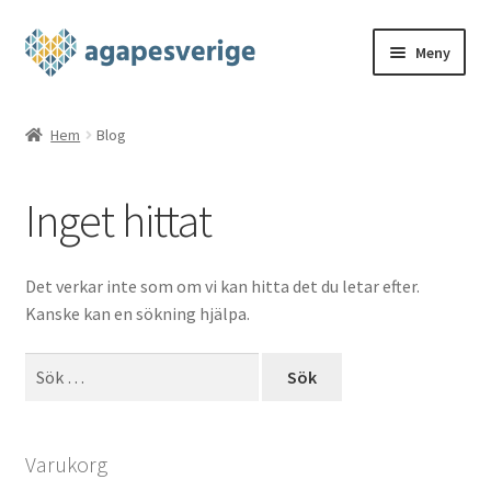
Hoppa
Hoppa
Meny
till
till
navigering
innehåll
Hem
Hem
Blog
Blog
Inget hittat
Cart
Checkout
Det verkar inte som om vi kan hitta det du letar efter.
Kanske kan en sökning hjälpa.
My account
Sök
efter:
Shop
THE FOUR
Varukorg