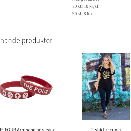
20 st: 10 kr/st
50 st: 8 kr/st
knande produkter
E FOUR Armband bordeaux
T-shirt «script»