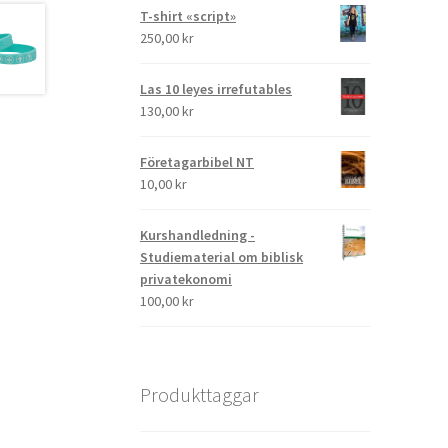
T-shirt «script»
250,00
kr
Las 10 leyes irrefutables
130,00
kr
Företagarbibel NT
10,00
kr
Kurshandledning -
Studiematerial om biblisk
privatekonomi
100,00
kr
Produkttaggar