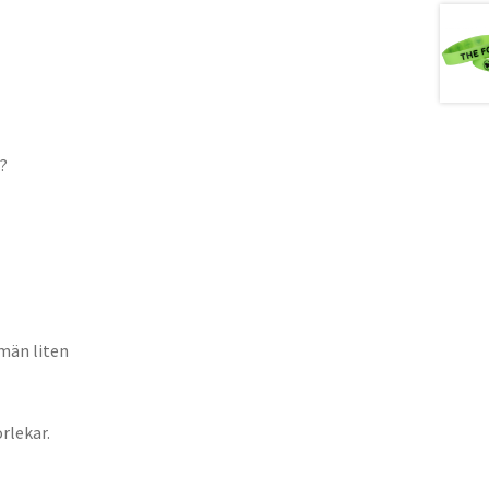
s?
män liten
orlekar.