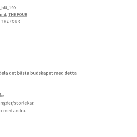
_blå_190
and
,
THE FOUR
,
THE FOUR
dela det bästa budskapet med detta
å»
ängder/storlekar.
ro med andra.