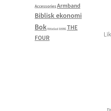
Armband
Accessories
Biblisk ekonomi
Bok
THE
HittaGud
SHINE
Li
FOUR
TH