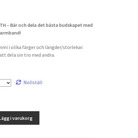
H – Bär och dela det bästa budskapet med
 armband!
i i olika färger och längder/storlekar.
att dela sin tro med andra.
Nollställ
Lägg i varukorg