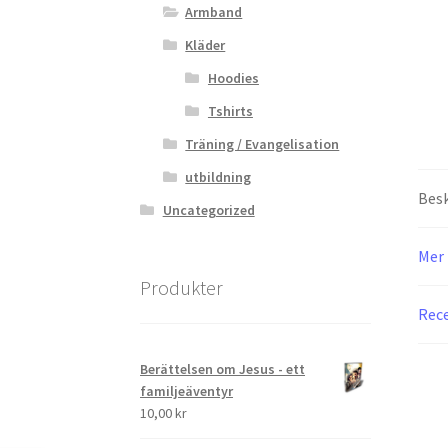
Armband
Kläder
Hoodies
Tshirts
Träning / Evangelisation
utbildning
Besk
Uncategorized
Mer 
Produkter
Rece
Berättelsen om Jesus - ett
familjeäventyr
10,00
kr