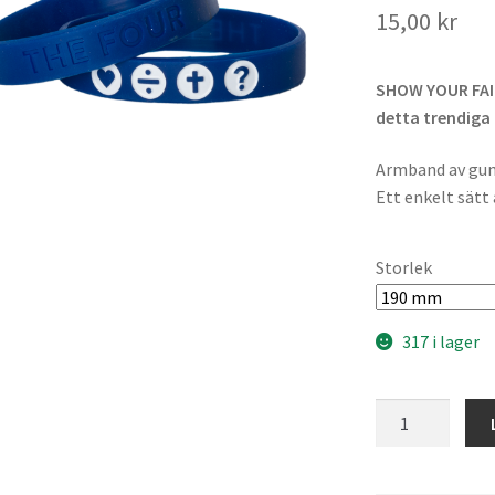
15,00
kr
SHOW YOUR FAIT
detta trendiga
Armband av gumm
Ett enkelt sätt 
Storlek
317 i lager
THE
FOUR
Armband
navy