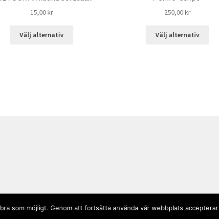
15,00
kr
250,00
kr
Välj alternativ
Välj alternativ
så bra som möjligt. Genom att fortsätta använda vår webbplats accepterar