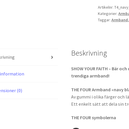
blå
Artikelnr:
T4_navy
Kategorier:
Armb
mängd
Taggar:
Armband
Beskrivning
rivning
SHOW YOUR FAITH – Bär och 
information
trendiga armband!
THE FOUR Armband «navy bl
nsioner (0)
Av gummi i olika färger och l
Ett enkelt sätt att dela sin t
THE FOUR symbolerna