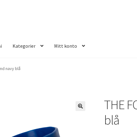
i
Kategorier
Mitt konto
E FOUR
nd navy blå
THE F
blå