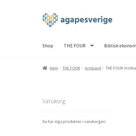
Hoppa
Hoppa
till
till
navigering
innehåll
Shop
THE FOUR
Biblisk ekonom
Hem
Blog
Cart
Checkout
My account
Shop
TH
Hem
THE FOUR
Armband
THE FOUR Armba
Varukorg
Du har inga produkter i varukorgen.