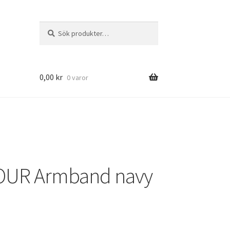
Sök
Sök
efter:
0,00
kr
0 varor
OUR Armband navy