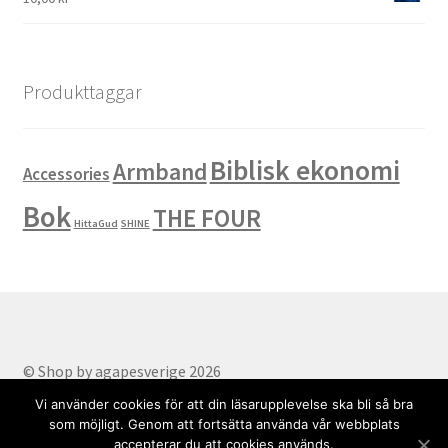
Produkttaggar
Biblisk ekonomi
Armband
Accessories
Bok
THE FOUR
HittaGud
SHINE
© Shop by agapesverige 2026
Part of AgapeSverige
.
Vi använder cookies för att din läsarupplevelse ska bli så bra
som möjligt. Genom att fortsätta använda vår webbplats
accepterar du att cookies används.