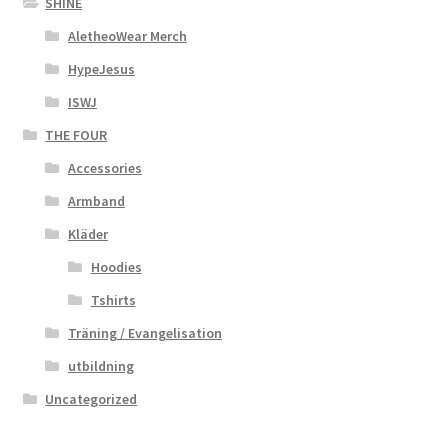
SHINE
AletheoWear Merch
HypeJesus
ISWJ
THE FOUR
Accessories
Armband
Kläder
Hoodies
Tshirts
Träning / Evangelisation
utbildning
Uncategorized