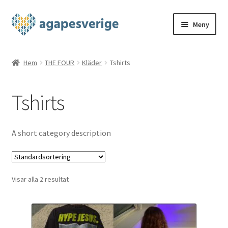
Hoppa
Hoppa
Meny
till
till
navigering
innehåll
Hem
Hem
THE FOUR
Kläder
Tshirts
Blog
Tshirts
Cart
Checkout
A short category description
My account
Visar alla 2 resultat
Shop
THE FOUR