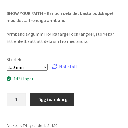
SHOW YOUR FAITH – Bär och dela det bästa budskapet
med detta trendiga armband!
Armband av gummi i olika färger och längder/storlekar.
Ett enkelt sätt att dela sin tro med andra.
Storlek
Nollställ
147 i lager
THE
Lägg i varukorg
FOUR
Armband
lysande
blå
Artikelnr:
T4_lysande_blå_150