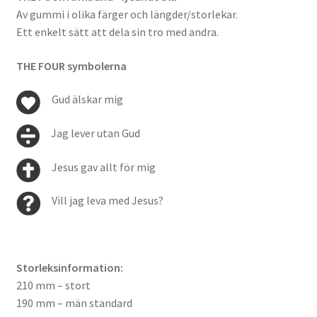
Av gummi i olika färger och längder/storlekar.
Ett enkelt sätt att dela sin tro med andra.
THE FOUR symbolerna
Gud älskar mig
Jag lever utan Gud
Jesus gav allt för mig
Vill jag leva med Jesus?
Storleksinformation:
210 mm – stort
190 mm – män standard