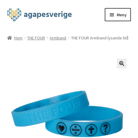
Hoppa
Hoppa
Meny
till
till
navigering
innehåll
Hem
Hem
THE FOUR
Armband
THE FOUR Armband lysande blå
Blog
Cart
Checkout
My account
Shop
THE FOUR