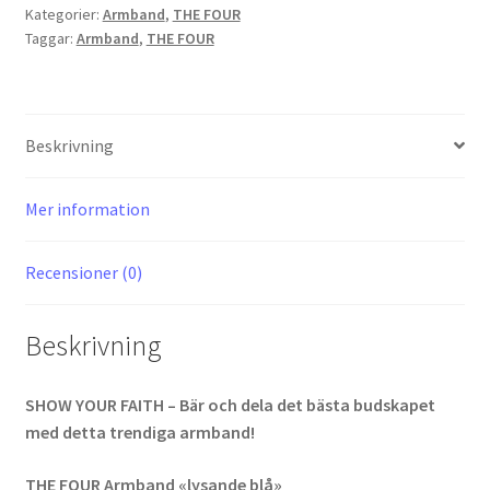
Kategorier:
Armband
,
THE FOUR
mängd
Taggar:
Armband
,
THE FOUR
Beskrivning
Mer information
Recensioner (0)
Beskrivning
SHOW YOUR FAITH – Bär och dela det bästa budskapet
med detta trendiga armband!
THE FOUR Armband «lysande blå»