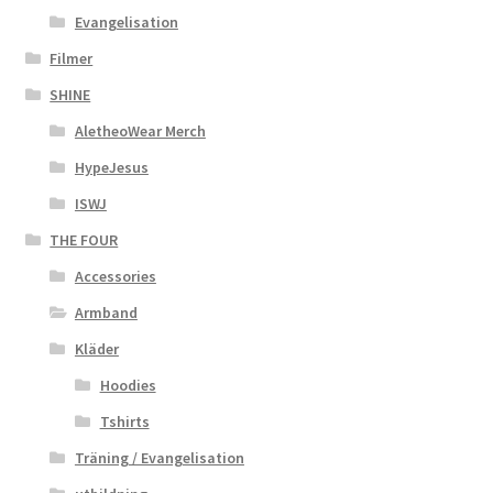
Evangelisation
Filmer
SHINE
AletheoWear Merch
HypeJesus
ISWJ
THE FOUR
Accessories
Armband
Kläder
Hoodies
Tshirts
Träning / Evangelisation