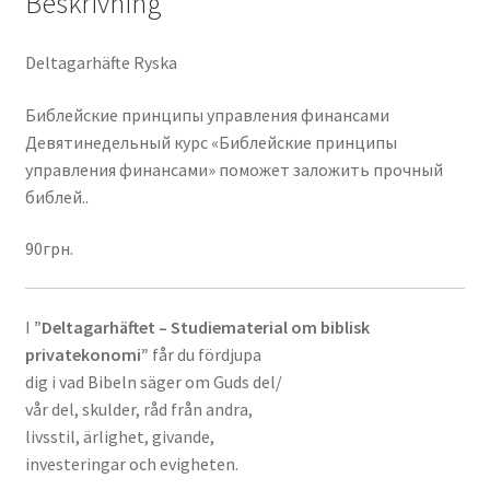
Beskrivning
Deltagarhäfte Ryska
Библейские принципы управления финансами
Девятинедельный курс «Библейские принципы
управления финансами» поможет заложить прочный
библей..
90грн.
I
”Deltagarhäftet – Studiematerial om biblisk
privatekonomi”
får du fördjupa
dig i vad Bibeln säger om Guds del/
vår del, skulder, råd från andra,
livsstil, ärlighet, givande,
investeringar och evigheten.