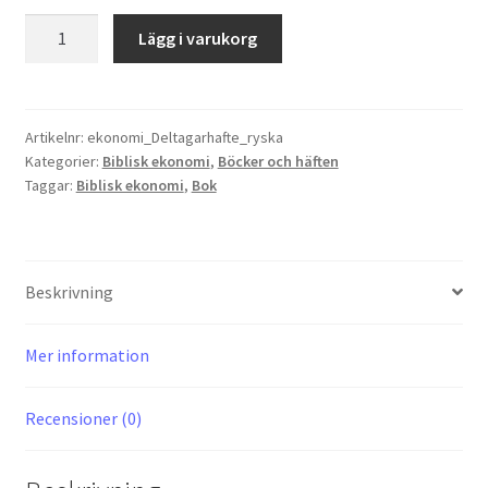
Deltagarhäfte
Lägg i varukorg
Ryska
-
Studiematerial
om
Artikelnr:
ekonomi_Deltagarhafte_ryska
Kategorier:
Biblisk ekonomi
,
Böcker och häften
biblisk
Taggar:
Biblisk ekonomi
,
Bok
privatekonomi
mängd
Beskrivning
Mer information
Recensioner (0)