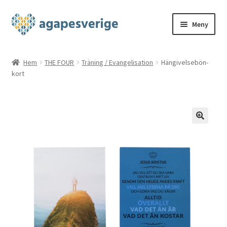
Hoppa
Hoppa
Meny
till
till
navigering
innehåll
Hem
Hem
THE FOUR
Träning / Evangelisation
Hängivelsebön-
kort
Blog
Cart
Checkout
My account
Shop
THE FOUR