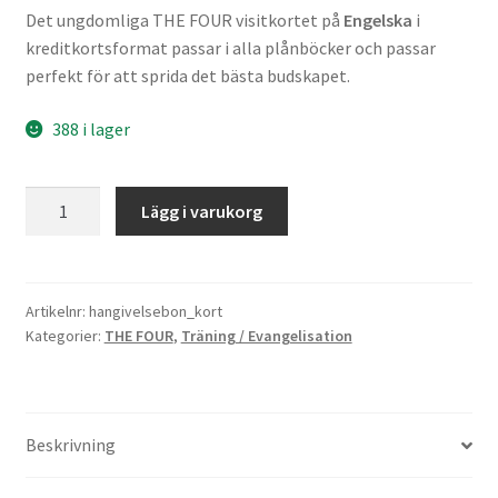
Det ungdomliga THE FOUR visitkortet på
Engelska
i
kreditkortsformat passar i alla plånböcker och passar
perfekt för att sprida det bästa budskapet.
388 i lager
Hängivelsebön-
Lägg i varukorg
kort
mängd
Artikelnr:
hangivelsebon_kort
Kategorier:
THE FOUR
,
Träning / Evangelisation
Beskrivning