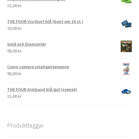
15,00
kr
THE FOUR Visitkort blå (bunt om 10 st.)
20,00
kr
Guld och Diamanter
99,00
kr
Como compro inteligentemente
90,00
kr
THE FOUR Armband blå/gul (svensk)
15,00
kr
Produkttaggar