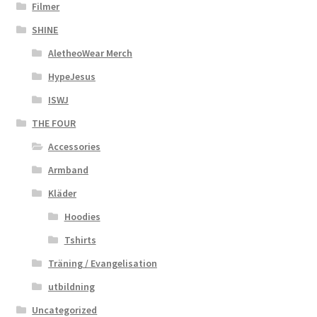
Filmer
SHINE
AletheoWear Merch
HypeJesus
ISWJ
THE FOUR
Accessories
Armband
Kläder
Hoodies
Tshirts
Träning / Evangelisation
utbildning
Uncategorized