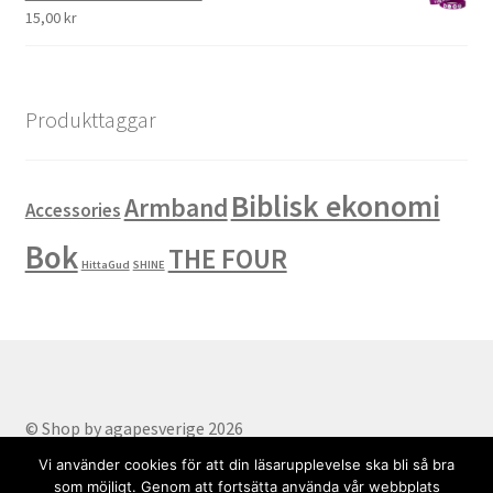
15,00
kr
Produkttaggar
Biblisk ekonomi
Armband
Accessories
Bok
THE FOUR
HittaGud
SHINE
© Shop by agapesverige 2026
Part of AgapeSverige
.
Vi använder cookies för att din läsarupplevelse ska bli så bra
som möjligt. Genom att fortsätta använda vår webbplats