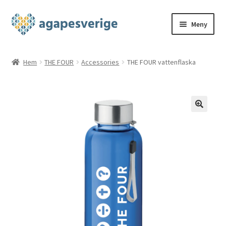
Hoppa
Hoppa
Meny
till
till
navigering
innehåll
Hem
Hem
THE FOUR
Accessories
THE FOUR vattenflaska
Blog
Cart
Checkout
My account
Shop
THE FOUR