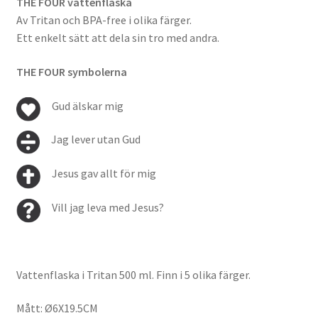
THE FOUR vattenflaska
Av Tritan och BPA-free i olika färger.
Ett enkelt sätt att dela sin tro med andra.
THE FOUR symbolerna
Gud älskar mig
Jag lever utan Gud
Jesus gav allt för mig
Vill jag leva med Jesus?
Vattenflaska i Tritan 500 ml. Finn i 5 olika färger.
Mått: Ø6X19.5CM