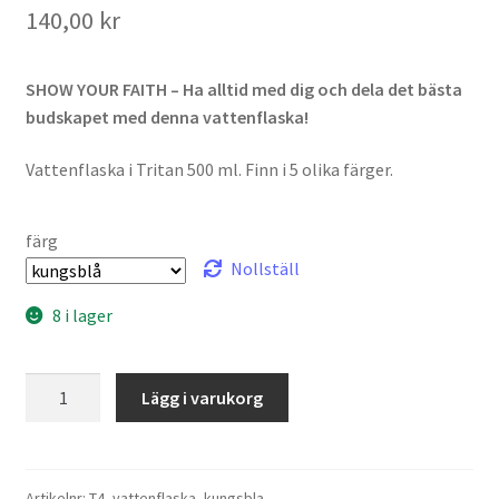
140,00
kr
SHOW YOUR FAITH – Ha alltid med dig och dela det bästa
budskapet med denna vattenflaska!
Vattenflaska i Tritan 500 ml. Finn i 5 olika färger.
färg
Nollställ
8 i lager
THE
Lägg i varukorg
FOUR
vattenflaska
mängd
Artikelnr:
T4_vattenflaska_kungsbla