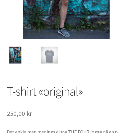
T-shirt «original»
250,00
kr
Det enkla men menings djupa THE FOUR logga på en t-