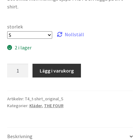
shirt.
storlek
Nollställ
2 i lager
T-
Lägg i varukorg
shirt
«original»
mängd
Artikelnr:
T4_t-shirt_original_S
Kategorier:
Kläder
,
THE FOUR
Beskrivning