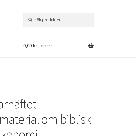
Sök
Sök
efter:
0,00
kr
0 varor
arhäftet –
material om biblisk
ekonomi