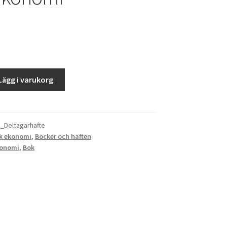
Lägg i varukorg
_Deltagarhafte
sk ekonomi
,
Böcker och häften
konomi
,
Bok