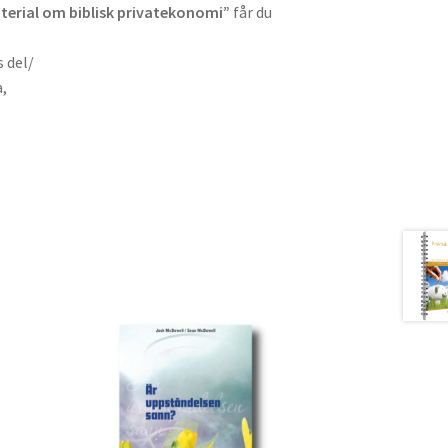
terial om biblisk privatekonomi”
får du
s del/
a,