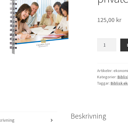
125,00
kr
Deltagarhäftet
-
Studiematerial
om
biblisk
Artikelnr:
ekonomi
Kategorier:
Bibli
privatekonomi
Taggar:
Biblisk e
mängd
Beskrivning
rivning