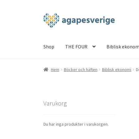
Hoppa
Hoppa
till
till
navigering
innehåll
Shop
THE FOUR
Biblisk ekonom
Hem
Blog
Cart
Checkout
My account
Shop
TH
Hem
Böcker och häften
Biblisk ekonomi
D
Varukorg
Du har inga produkter i varukorgen.