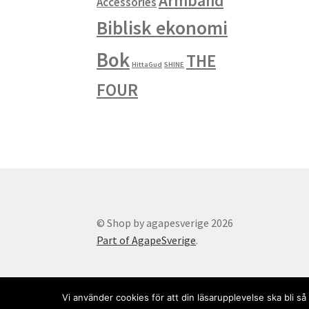
Armband
Accessories
Biblisk ekonomi
Bok
THE
HittaGud
SHINE
FOUR
© Shop by agapesverige 2026
Part of AgapeSverige
.
Vi använder cookies för att din läsarupplevelse ska bli 