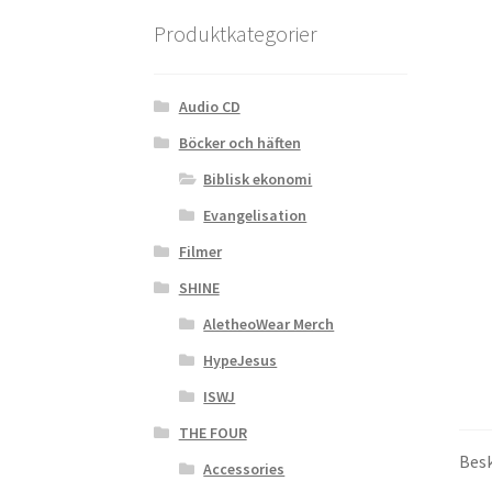
Produktkategorier
Audio CD
Böcker och häften
Biblisk ekonomi
Evangelisation
Filmer
SHINE
AletheoWear Merch
HypeJesus
ISWJ
THE FOUR
Besk
Accessories