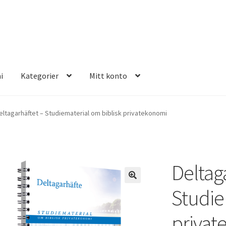
i
Kategorier
Mitt konto
E FOUR
eltagarhäftet – Studiematerial om biblisk privatekonomi
Deltag
Studie
privat