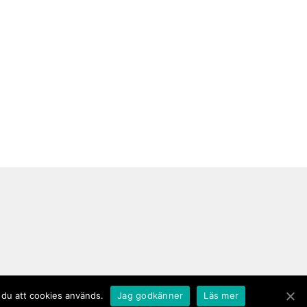
 du att cookies används.
Jag godkänner
Läs mer