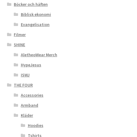
Böcker och häften
Biblisk ekonomi
Evangelisation
Filmer
SHINE
AletheoWear Merch
HypeJesus
ISWJ
THE FOUR
Accessories
Armband
Kläder
Hoodies
Tshirts