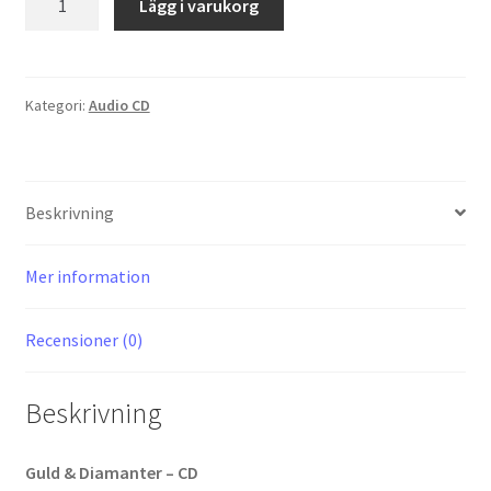
Lägg i varukorg
och
Diamanter
mängd
Kategori:
Audio CD
Beskrivning
Mer information
Recensioner (0)
Beskrivning
Guld & Diamanter – CD